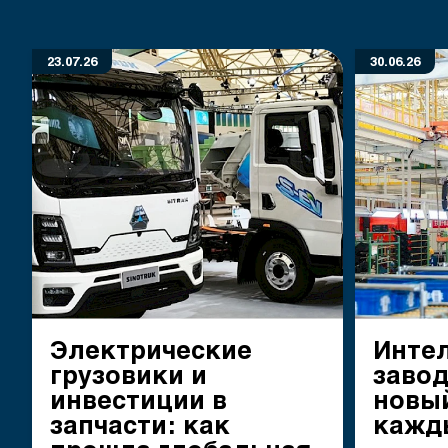
23.07.26
30.06.26
Электрические
Инте
грузовики и
заво
инвестиции в
новый
запчасти: как
кажд