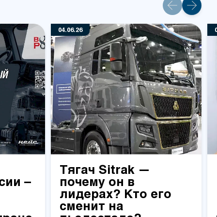
04.06.26
Тягач Sitrak —
сии –
почему он в
лидерах? Кто его
сменит на