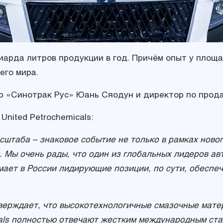
арда литров продукции в год. Причём опыт у площа
его мира.
р «Синотрак Рус» Юань Сяодун и директор по про
United Petrochemicals:
штаба – знаковое событие не только в рамках новог
. Мы очень рады, что один из глобальных лидеров а
мает в России лидирующие позиции, по сути, обеспе
верждает, что высокотехнологичные смазочные матер
als полностью отвечают жестким международным ста